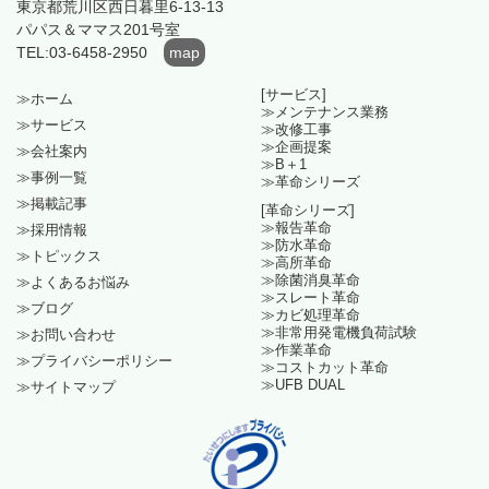
東京都荒川区西日暮里6-13-13
パパス＆ママス201号室
TEL:03-6458-2950
map
[サービス]
≫ホーム
≫メンテナンス業務
≫サービス
≫改修工事
≫企画提案
≫会社案内
≫B＋1
≫事例一覧
≫革命シリーズ
≫掲載記事
[革命シリーズ]
≫報告革命
≫採用情報
≫防水革命
≫トピックス
≫高所革命
≫除菌消臭革命
≫よくあるお悩み
≫スレート革命
≫ブログ
≫カビ処理革命
≫非常用発電機負荷試験
≫お問い合わせ
≫作業革命
≫プライバシーポリシー
≫コストカット革命
≫UFB DUAL
≫サイトマップ