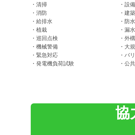
・清掃
・設
・消防
・建
・給排水
・防
・植栽
・漏
・巡回点検
・外
・機械警備
・大
・緊急対応
・バ
・発電機負荷試験
・公
協