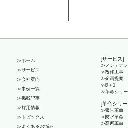
[サービス]
≫ホーム
≫メンテナン
≫サービス
≫改修工事
≫企画提案
≫会社案内
≫B＋1
≫事例一覧
≫革命シリー
≫掲載記事
[革命シリー
≫採用情報
≫報告革命
≫防水革命
≫トピックス
≫高所革命
≫よくあるお悩み