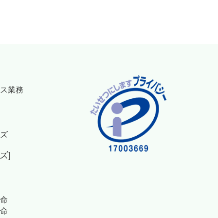
ス業務
ズ
ズ]
命
命