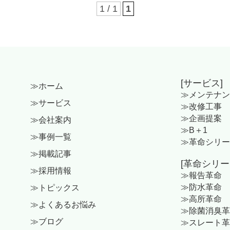
1 / 1
1
[サービス]
≫ホーム
≫メンテナン
≫サービス
≫改修工事
≫企画提案
≫会社案内
≫B＋1
≫事例一覧
≫革命シリー
≫掲載記事
[革命シリー
≫採用情報
≫報告革命
≫防水革命
≫トピックス
≫高所革命
≫よくあるお悩み
≫除菌消臭革
≫ブログ
≫スレート革