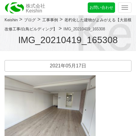
株式会社
お問い合わせ
Togg
Keishin
navi
>
>
>
Keishin
ブログ
工事事例
老朽化した建物がよみがえる【大規模
>
改修工事/白鳥ビルディング】
IMG_20210419_165308
IMG_20210419_165308
2021年05月17日